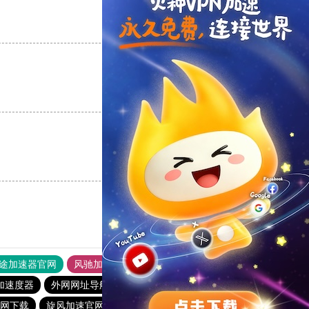
支持
[0]
反对
[0]
支持
[0]
反对
[0]
支持
[0]
反对
[0]
途加速器官网
风驰加速器
旋风加速器
加速度器
外网网址导航
软件中心
雷霆加速
狂飙加速器
网下载
旋风加速官网下载